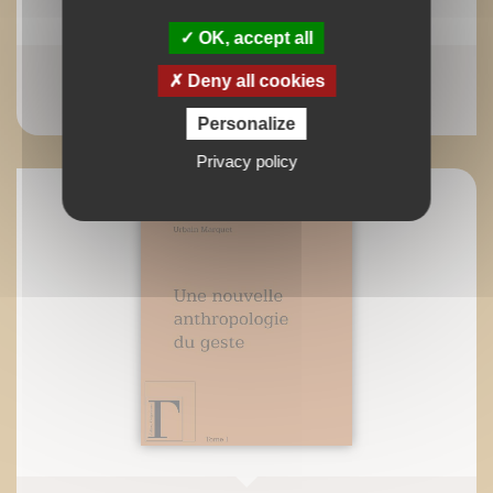
OK, accept all
A new anthropology of gesture / 2
Deny all cookies
Urbain Marquet
Personalize
Privacy policy