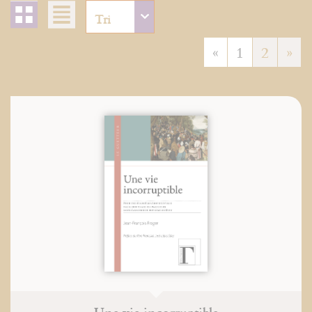
«
1
2
»