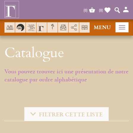
Cookies management panel
(
0
)
(
0
)
MENU
AddThis is disabled.
Allow
Tog
navi
Catalogue
Vous pouvez trouver ici une présentation de notre
catalogue par ordre alphabétique
FILTRER CETTE LISTE