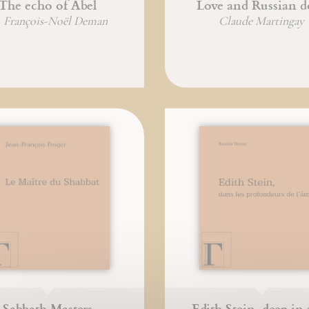
The echo of Abel
Love and Russian do
. François-Noël Deman
Claude Martingay
Sabbath Masters
Edith Stein, deep in 