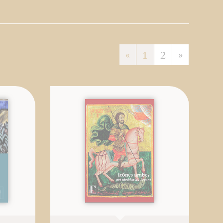
«
1
2
»