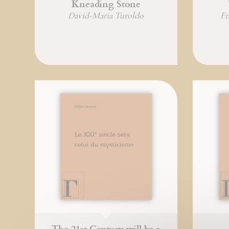
Kneading Stone
David-Maria Turoldo
Fr
The 21st Century will be a