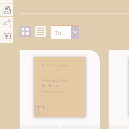
AddThis is disabled.
Allow