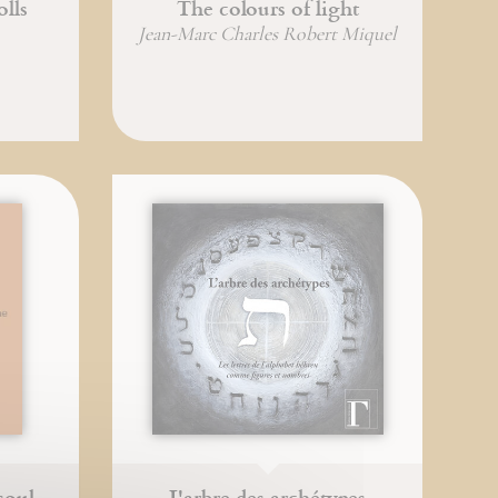
lls
The colours of light
Jean-Marc Charles Robert Miquel
soul
L'arbre des archétypes