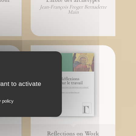
Jean-François Froger Bernadette
Main
ant to activate
 policy
Reflections on Work