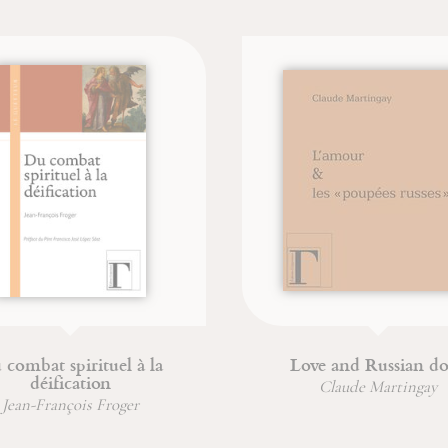
th Stein, deep in soul
The Buddha of Compa