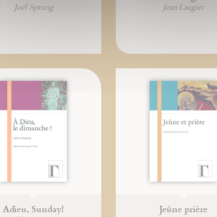
Joël Sprung
Jean Laugier
Adieu, Sunday!
Jeûne prière