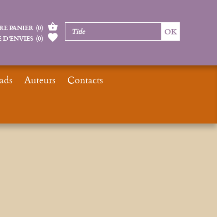
RE PANIER
(
0
)
 D’ENVIES
(
0
)
ads
Auteurs
Contacts
Home page
Catalogue