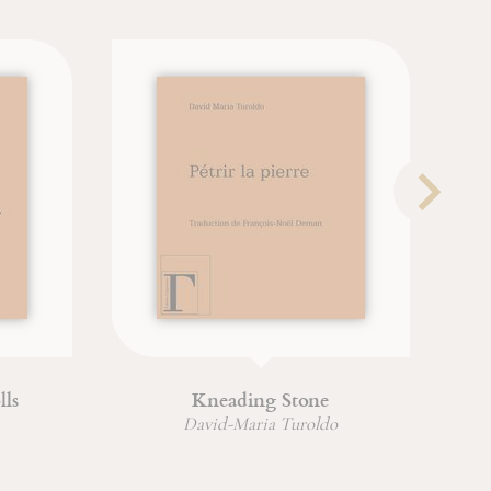
ssion
Jonas
Christian (Père) Wyler