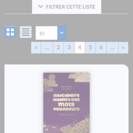
FILTRER CETTE LISTE
«
...
2
3
4
5
6
...
»