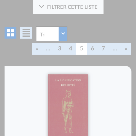
FILTRER CETTE LISTE
«
...
3
4
5
6
7
...
»