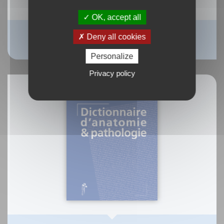
OK, accept all
aaaaa
Deny all cookies
Yannick Giorgi
Personalize
Privacy policy