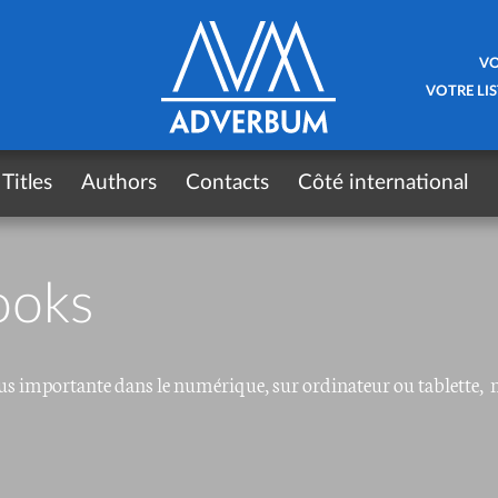
VO
VOTRE LIS
Titles
Authors
Contacts
Côté international
ooks
 plus importante dans le numérique, sur ordinateur ou tablette