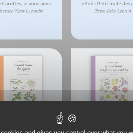
 Carottes, je vous aime...
ePub : Petit traité des 
éatrice Vigot-Lagandré
Pierre-Brice Lebrun
 cookies and gives you control over what you w