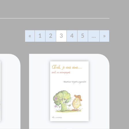
«
1
2
3
4
5
...
»