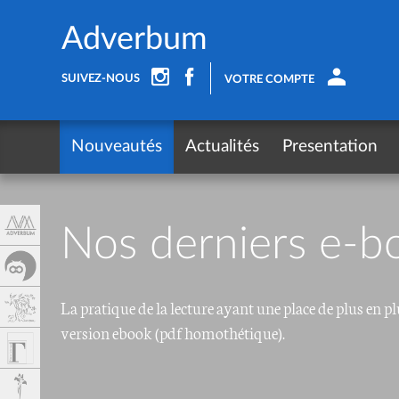
Cookies management panel
Adverbum
SUIVEZ-NOUS
VOTRE COMPTE
Nouveautés
Actualités
Presentation
Nos derniers e-b
La pratique de la lecture ayant une place de plus en
version ebook (pdf homothétique).