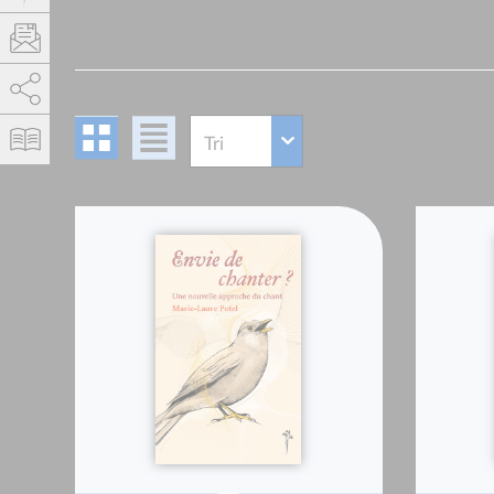
AddThis is disabled.
Allow