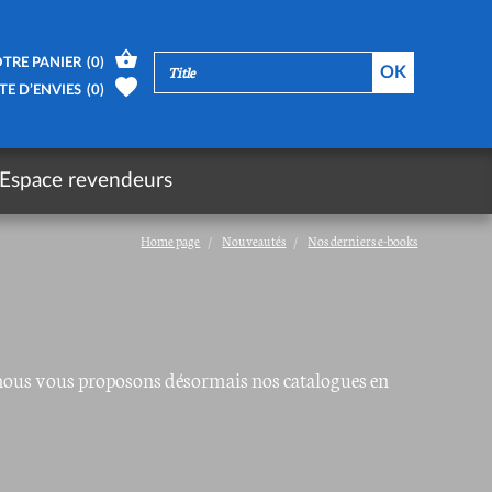
TRE PANIER
(
0
)
TE D’ENVIES
(
0
)
Espace revendeurs
Home page
Nouveautés
Nos derniers e-books
, nous vous proposons désormais nos catalogues en