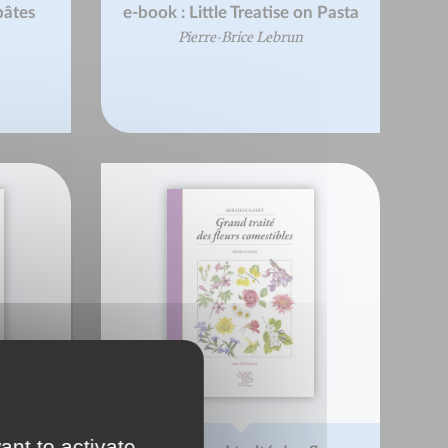
pâtes
e-book : Little Treatise on Pasta
Pierre-Brice Lebrun
ant to activate