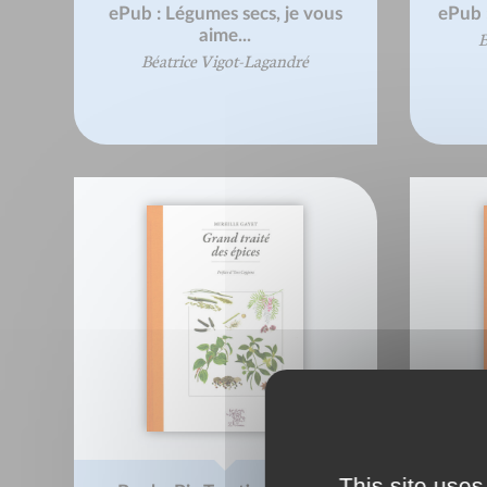
ePub : Légumes secs, je vous
ePub :
aime...
B
Béatrice Vigot-Lagandré
This site uses