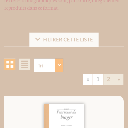
reproduits dans ce format.
FILTRER CETTE LISTE
«
1
2
»