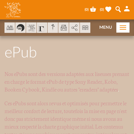
Cookies management panel
(
0
)
(
0
)
AddThis is disabled.
Allow
MENU
Togg
navi
ePub
Nos ePubs sont des versions adaptées aux liseuses prenant
en charge le format ePub de type Sony Reader, Kobo,
Booken Cybook, Kindle ou autres "ereaders" adaptées
.
Ces ePubs sont alors revus et optimisés pour permettre le
meilleur confort de lecture, toutefois la mise en page n'est
donc pas strictement identique même si nous avons au
mieux respecté la charte graphique initial. Les contenus
textes et iconographiques sont, par contre, intégralement