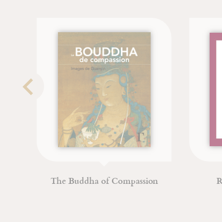
The Lost Drachma
Sa
Michel Fromaget