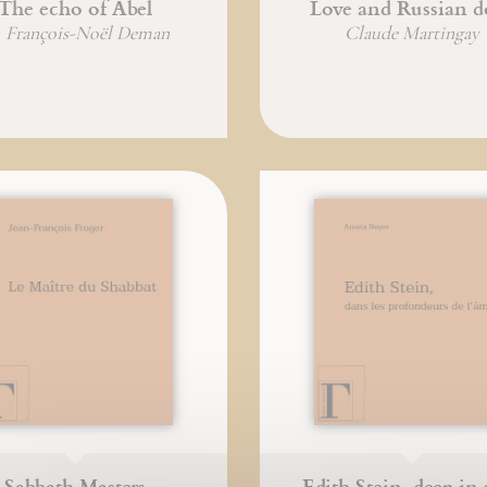
The echo of Abel
Love and Russian do
. François-Noël Deman
Claude Martingay
Sabbath Masters
Edith Stein, deep in 