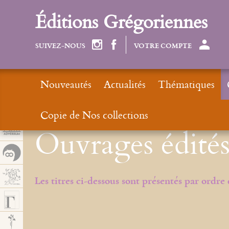
Cookies management panel
Éditions Grégoriennes
SUIVEZ-NOUS
VOTRE COMPTE
Nouveautés
Actualités
Thématiques
Copie de Nos collections
Ouvrages édité
Les titres ci-dessous sont présentés par ordre