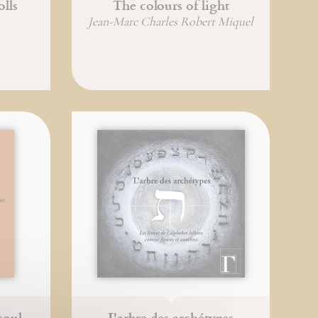
lls
The colours of light
Jean-Marc Charles Robert Miquel
soul
L'arbre des archétypes