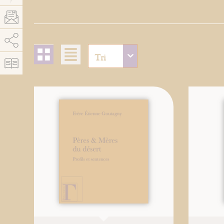
AddThis is disabled.
Allow