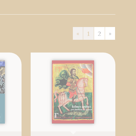
«
1
2
»