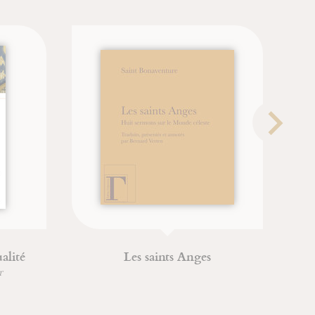
 la
Une vie incorruptible
Jean-François Froger