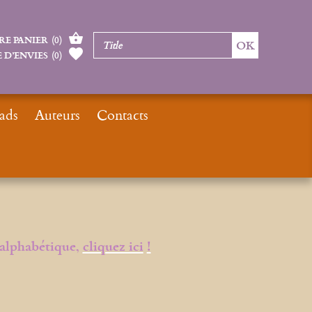
RE PANIER
(
0
)
 D’ENVIES
(
0
)
ads
Auteurs
Contacts
Home page
Catalogue
Ouvrages édités
 alphabétique,
cliquez ici
!