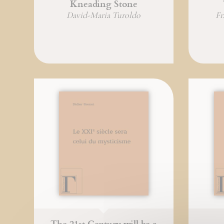
Kneading Stone
David-Maria Turoldo
Fr
The 21st Century will be a