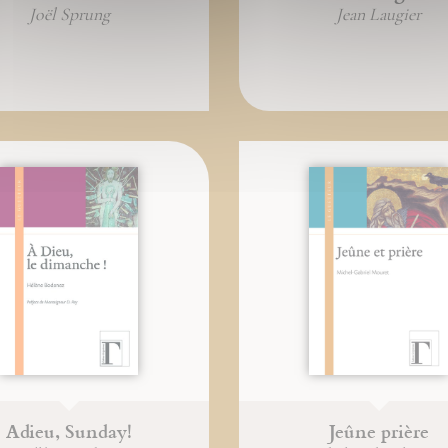
Joël Sprung
Jean Laugier
Adieu, Sunday!
Jeûne prière