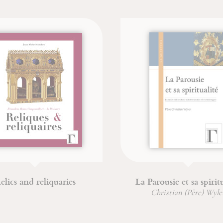
inte Marie-Madeleine
Du combat spirituel à
déification
Jean-François Froger
Jean-François Froger