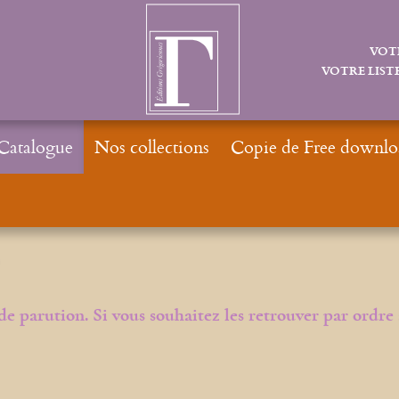
VOT
VOTRE LISTE
Catalogue
Nos collections
Copie de Free downlo
s
 de parution. Si vous souhaitez les retrouver par ordre