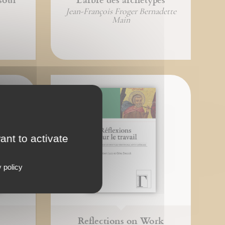
Jean-François Froger Bernadette
Main
ant to activate
 policy
Reflections on Work