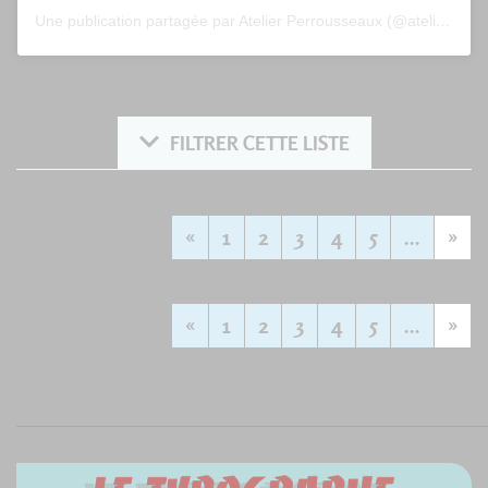
Une publication partagée par Atelier Perrousseaux (@atelier_perrousseaux)
FILTRER CETTE LISTE
«
1
2
3
4
5
...
»
«
1
2
3
4
5
...
»