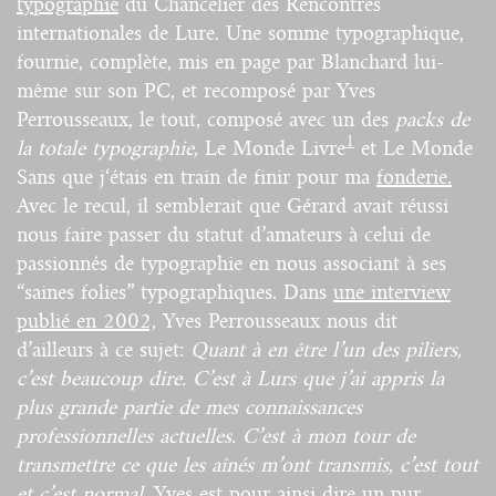
typographie
du Chancelier des Rencontres
internationales de Lure. Une somme typographique,
fournie, complète, mis en page par Blanchard lui-
même sur son PC, et recomposé par Yves
Perrousseaux, le tout, composé avec un des
packs de
1
la totale typographie,
Le Monde Livre
et Le Monde
Sans que j‘étais en train de finir pour ma
fonderie.
Avec le recul, il semblerait que Gérard avait réussi
nous faire passer du statut d’amateurs à celui de
passionnés de typographie en nous associant à ses
“saines folies” typographiques. Dans
une interview
publié en 2002,
Yves Perrousseaux nous dit
d’ailleurs à ce sujet:
Quant à en être l’un des piliers,
c’est beaucoup dire. C’est à Lurs que j’ai appris la
plus grande partie de mes connaissances
professionnelles actuelles. C’est à mon tour de
transmettre ce que les aînés m’ont transmis, c’est tout
et c’est normal.
Yves est pour ainsi dire un pur