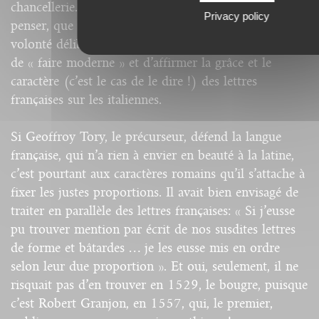
chancellerie. Une nostalgie de copiste, pourriez-vous
Privacy policy
penser, que nenni ! Il s’agissait, au contraire, d’une
volonté délibérée des humanistes de la Renaissance
de « faire moderne » et d’affirmer la grâce et le
caractère (c’est le cas de le dire !) des lettres
françaises sur les italiennes.
Si Geoffroy Tory, le précurseur, défend la langue
française, qui n’a rien à envier en beauté à la latine,
c’est pourtant aux caractères romains qu’il s’attache à
fixer les justes proportions. Il avait bien envisagé de
traiter en parallèle des lettres françaises: « Si j’eusse
pu trouver mention par écrit de nos susdites lettres
de forme et bâtardes … je les eusse mis en ordre
selon leur due proportion ». Et oui, seulement, il ne
risquait pas d’en trouver en 1529, le bougre, puisque
c’est Robert Granjon, en 1557, qui, le premier,