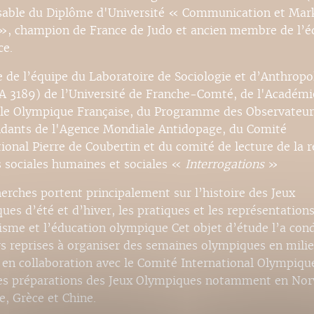
able du Diplôme d'Université « Communication et Mar
 », champion de France de Judo et ancien membre de l’é
ce.
de l’équipe du Laboratoire de Sociologie et d’Anthropo
A 3189) de l’Université de Franche-Comté, de l'Académi
le Olympique Française, du Programme des Observateur
dants de l'Agence Mondiale Antidopage, du Comité
ional Pierre de Coubertin et du comité de lecture de la 
s sociales humaines et sociales «
Interrogations
»
herches portent principalement sur l’histoire des Jeux
es d’été et d’hiver, les pratiques et les représentations
isme et l’éducation olympique Cet objet d’étude l’a cond
rs reprises à organiser des semaines olympiques en mili
e en collaboration avec le Comité International Olympique
les préparations des Jeux Olympiques notamment en Nor
e, Grèce et Chine.