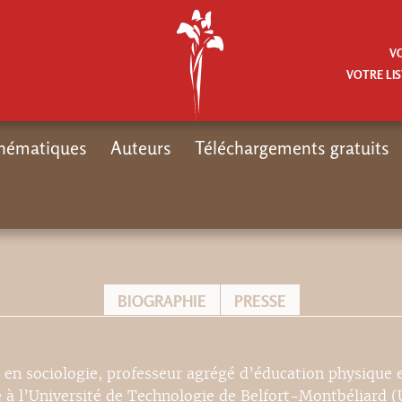
V
VOTRE LIS
hématiques
Auteurs
Téléchargements gratuits
BIOGRAPHIE
PRESSE
 en sociologie, professeur agrégé d’éducation physique 
e à l’Université de Technologie de Belfort-Montbéliard 