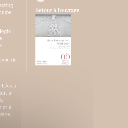
keting
Retour à l'ouvrage
quipe
logie
e
s
revue de
 liées à
uit à
eu
 et à
vège,