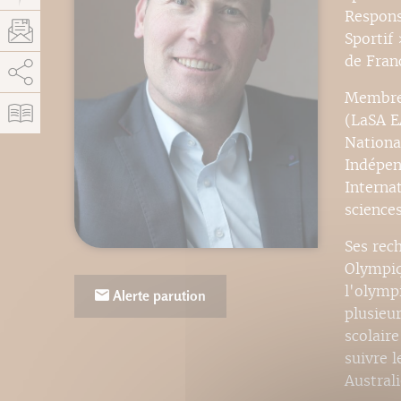
Respons
Sportif
de Fran
AddThis está deshabilitado.
Permitir
Membre 
(LaSA E
Nationa
Indépen
Internat
science
Ses rec
Olympiqu
l'olymp
Alerte parution
plusieu
scolair
suivre 
Australi