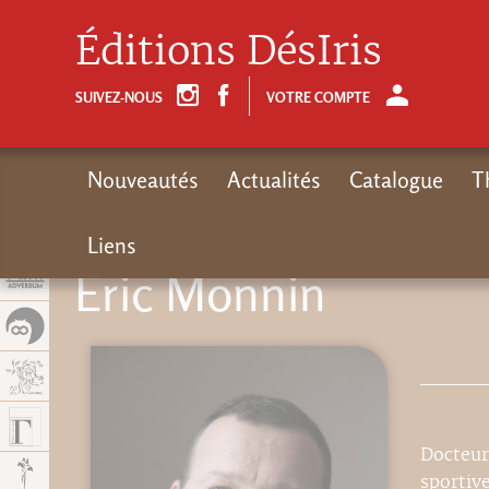
Panel de gestión de cookies
Éditions DésIris
SUIVEZ-NOUS
VOTRE COMPTE
Nouveautés
Actualités
Catalogue
T
Liens
Eric Monnin
Docteur
sportiv