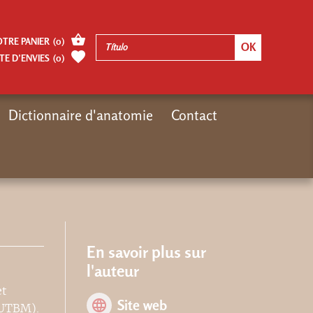
OTRE PANIER
(
0
)
TE D’ENVIES
(
0
)
Dictionnaire d'anatomie
Contact
Inicio
Autres pages
Eric Monnin
En savoir plus sur
l'auteur
et
Site web
(UTBM).