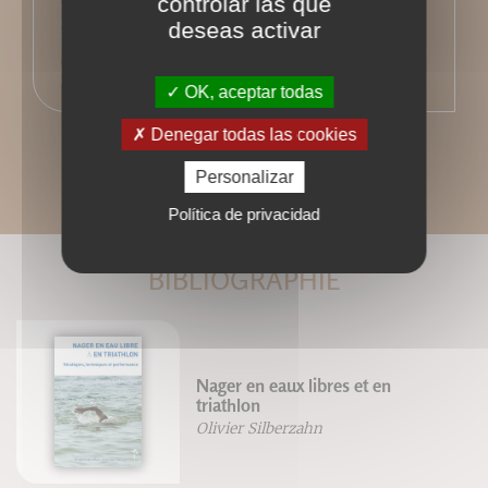
controlar las que
deseas activar
OK, aceptar todas
Denegar todas las cookies
Personalizar
Política de privacidad
BIBLIOGRAPHIE
Nager en eaux libres et en
triathlon
Olivier Silberzahn