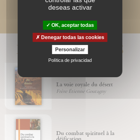
deseas activar
OK, aceptar todas
Denegar todas las cookies
LIVRES ASSOCIÉS
Personalizar
Política de privacidad
La voie royale du désert
Frère Étienne Goutagny
Du combat spirituel à la
déification