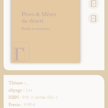
Thèmes :
,
nbpage :
144
ISBN
: 978-2-36766-001-1
Precio
: 9.99 €