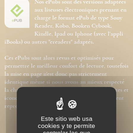
Nos ePubs sont des versions adaptées
aux liseuses électroniques prenant en
charge le format ePub de type Sony
Reader, Kobo, Booken Cybook,
Kindle, Ipad ou Iphone (avec l'appli
iBooks) ou autres "ereaders" adaptés.
Ces ePubs sont alors revus et optimisés pour
permettre le meilleur confort de lecture, toutefois
la mise en page n'est donc pas strictement
identique même si nous avons au mieux respecté
la charte graphique initiale. Les contenus textes et
iconographiques sont, par contre, intégralement
reproduits dans ce format.
Este sitio web usa
cookies y te permite
controlar las que