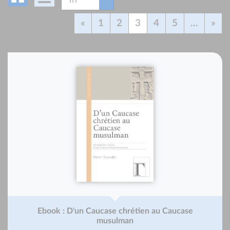
«
1
2
3
4
5
...
»
Ebook : D'un Caucase chrétien au Caucase
musulman