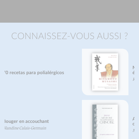
CONNAISSEZ-VOUS AUSSI ?
Miyamoto Musashi - nouvelle
édition
Kenji Tokitsu
Abrégé de médecine traditionnelle
chinoise
Michel Deydier-Bastide