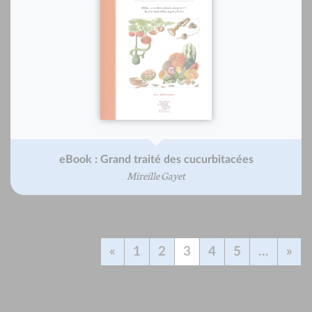
eBook : Grand traité des cucurbitacées
Mireille Gayet
«
1
2
3
4
5
...
»