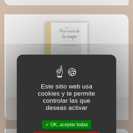
Este sitio web usa
cookies y te permite
controlar las que
Petit traité de la soupe
deseas activar
Marie-France Bertaud
OK, aceptar todas