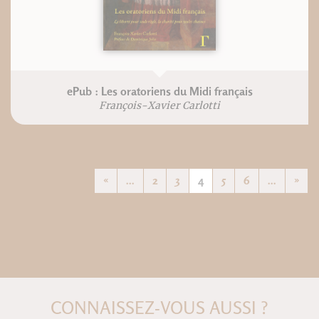
ePub : Les oratoriens du Midi français
François-Xavier Carlotti
«
...
2
3
4
5
6
...
»
CONNAISSEZ-VOUS AUSSI ?