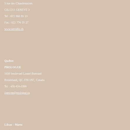
5 rue des Chaudronniers
CH-1211 GENEVE 3
Tel : 022 960 95 10
Fax : 022 776 35 27
www.servidis.ch
Québec
PROLOGUE
1650 boulevard Lionel-Bertrand
Boisbriand, QC J7H 1N7, Canada
Tel : 450-434-0306
jlarrivee@prologue.ca
Liban - Maroc