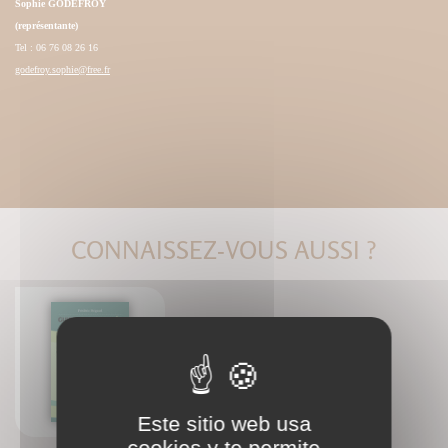
Sophie GODEFROY
(représentante)
Tel : 06 76 08 26 16
godefroy.sophie@free.fr
CONNAISSEZ-VOUS AUSSI ?
Guide de la foulée avec prise
d'appui avant-pied
Frédéric Brigaud
Este sitio web usa
cookies y te permite