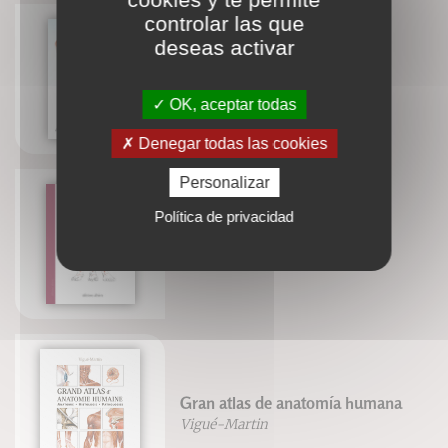
controlar las que
deseas activar
Étude biaisée
Alexis Clapin
OK, aceptar todas
Denegar todas las cookies
Personalizar
Política de privacidad
Corriger le pied
Frédéric Brigaud
Gran atlas de anatomía humana
Vigué-Martin