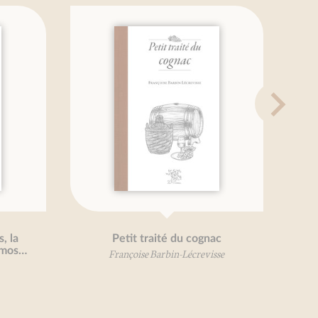
route
Traité des céréales
Mireille Gayet