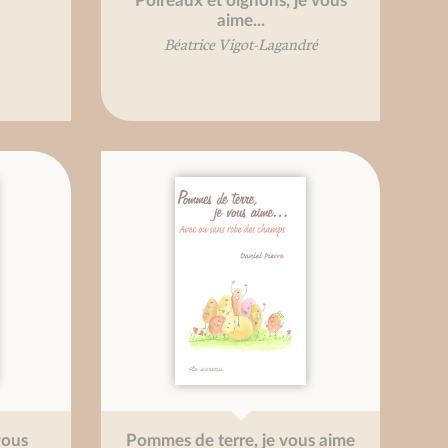
Poireaux et oignons, je vous
aime...
Béatrice Vigot-Lagandré
vous
Pommes de terre, je vous aime