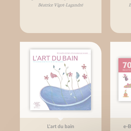
Béatrice Vigot-Lagandré
B
L'art du bain
e-B