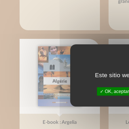
gran
Este sitio w
OK, aceptar
E-book : Argelia
L