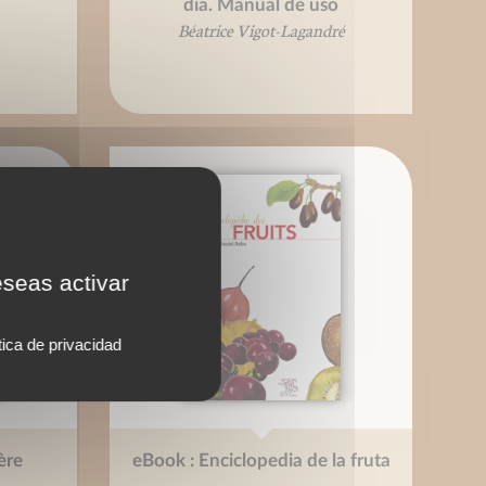
día. Manual de uso
Béatrice Vigot-Lagandré
eseas activar
tica de privacidad
ère
eBook : Enciclopedia de la fruta