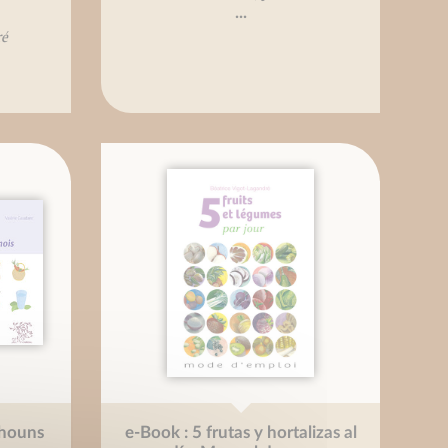
...
ré
chouns
e-Book : 5 frutas y hortalizas al