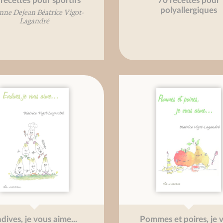
recettes pour sportifs
70 recettes pour
polyallergiques
nne Dejean Béatrice Vigot-
Lagandré
dives, je vous aime...
Pommes et poires, je 