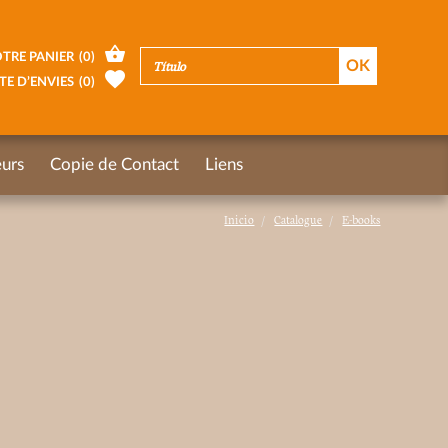
TRE PANIER
(
0
)
TE D’ENVIES
(
0
)
urs
Copie de Contact
Liens
Inicio
Catalogue
E-books