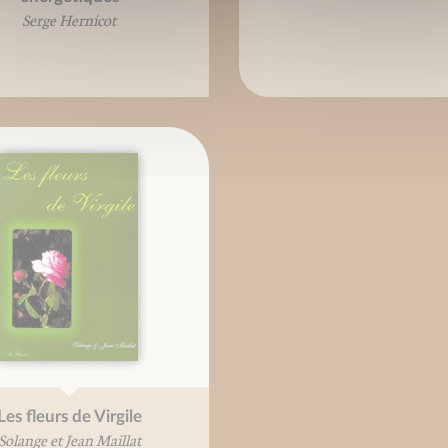
Serge Hernicot
Les fleurs de Virgile
Solange et Jean Maillat