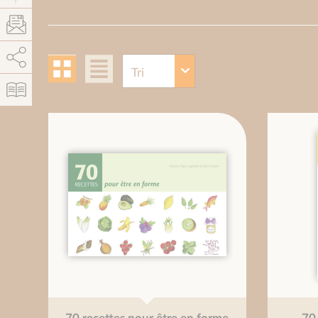
AddThis está deshabilitado.
Permitir