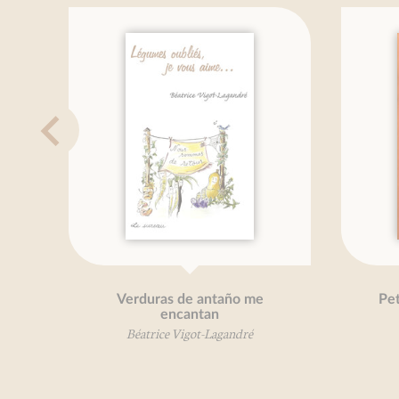
Petit traité de la noix
Pomme 
Alexandre de Lanoix