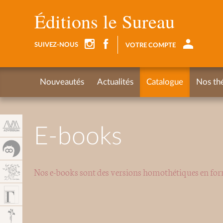
Panel de gestión de cookies
Éditions le Sureau
SUIVEZ-NOUS
VOTRE COMPTE
Nouveautés
Actualités
Catalogue
Nos th
E-books
Nos e-books sont des versions homothétiques en fo