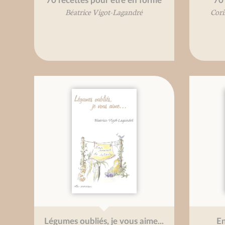
70 recettes pour être en forme
70 
Béatrice Vigot-Lagandré
Cori
Légumes oubliés, je vous aime...
En