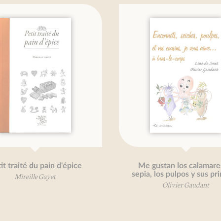
de terre, je vous aime ...
Petit traité de la chouc
Martin Fache