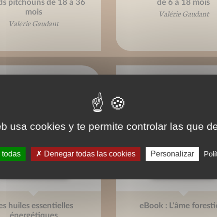
ds pitchouns de 18 à 36
de 6 à 18 mois
mois
Valérie Gaudant
Valérie Gaudant
eb usa cookies y te permite controlar las que d
 todas
Denegar todas las cookies
Personalizar
Polí
es huiles essentielles
eBook : L'âme foresti
énergétiques