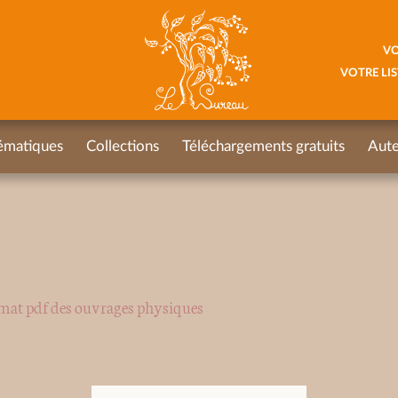
VO
VOTRE LIS
ématiques
Collections
Téléchargements gratuits
Aute
rmat pdf des ouvrages physiques