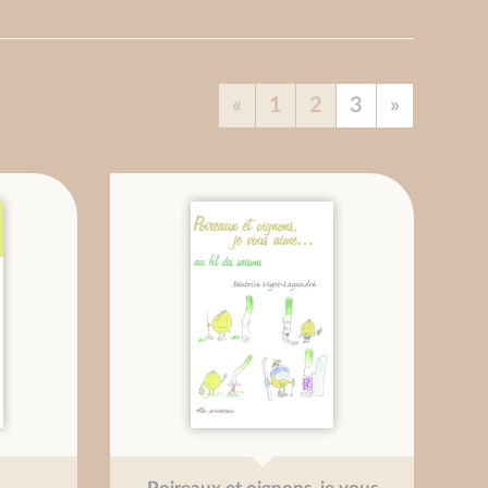
«
1
2
3
»