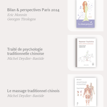
Le chant prénatal
Marie-Laure Potel
Repenser l'équitation
Frédéric Brigaud
Joséphine Lyon
Atlas de Anatomía Humana
Vigué-Martin