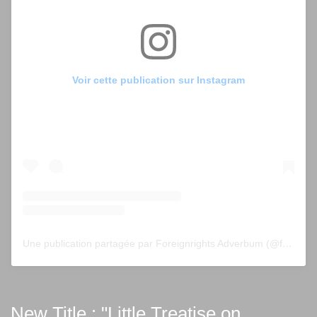
Voir cette publication sur Instagram
Une publication partagée par Foreignrights Adverbum (@foreignrightsadverbum)
New Title : "Little Treatise on