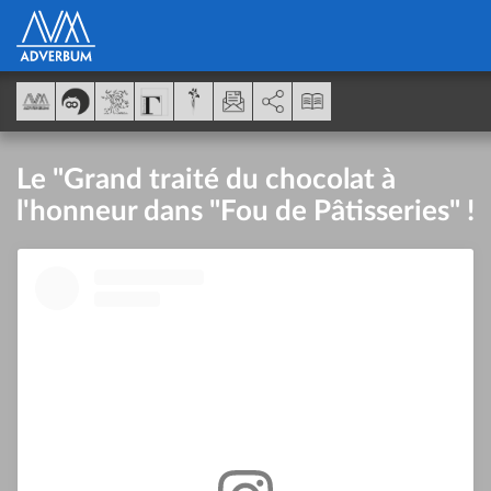
Panel de gestión de cookies
AddThis está deshabilitado.
Permitir
Le "Grand traité du chocolat à
l'honneur dans "Fou de Pâtisseries" !