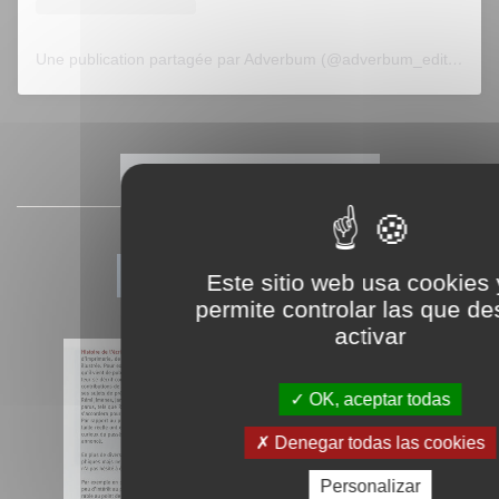
Une publication partagée par Adverbum (@adverbum_editions)
FILTRER CETTE LISTE
«
...
2
3
4
5
6
...
»
Este sitio web usa cookies 
permite controlar las que d
activar
OK, aceptar todas
Denegar todas las cookies
Personalizar