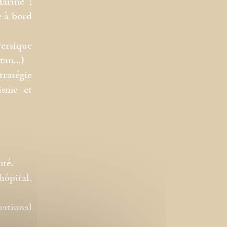
Marine ;
e à bord
Persique
stan…)
tratégie
isme et
té.
hôpital,
ational