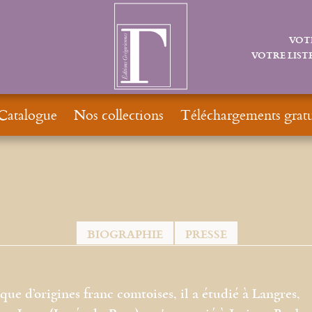
VOT
VOTRE LISTE
Catalogue
Nos collections
Téléchargements gratu
BIOGRAPHIE
PRESSE
que d’origines franc comtoises, il a étudié à Langres,