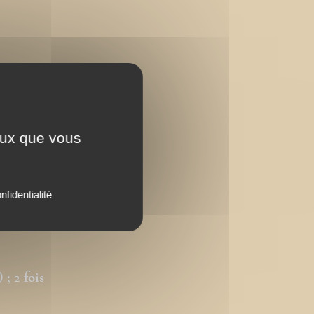
ceux que vous
nfidentialité
 2 fois