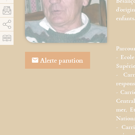
Besanço
d’origin
enfants
AddThis est désactivé.
Autoriser
Parcour
- Ecol
Alerte parution
Supérie
- Carr
respons
- Carri
Centra
mer, E
Nationa
- Carri