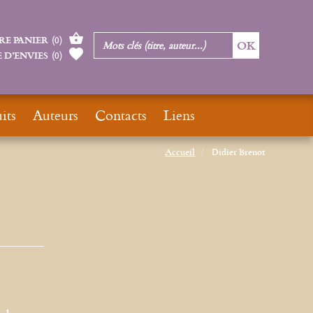
RE PANIER
(
0
)
 D’ENVIES
(
0
)
its
Auteurs
Contacts
Liens
Accueil
Didier Brenot