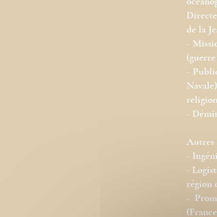
océanog
Directe
de la J
- Missi
(guerre
- Publi
Navale
religion
- Démis
Autres a
- Ingén
- Logis
région 
- Prom
(France