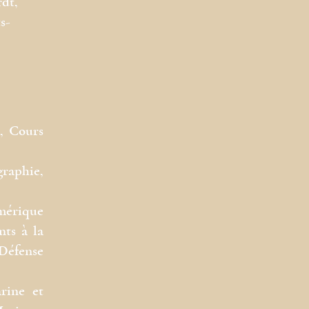
rdt,
s-
, Cours
raphie,
Amérique
ts à la
Défense
arine et