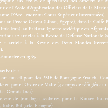
raphie aux écoles de spécialités des officiers de 
ur de l’Ecole d’Application des Officiers de la Marin
eanne D’Arc ; cadre au Cours Supérieur Interarmées)
ons au Proche Orient (Liban, Egypte), dans le Golfe 
 Irak-Iran), au Pakistan (guerre soviétique en Afghani
cations : 2 articles à la Revue de Défense Nationale (s
); 1 article à la Revue des Deux Mondes (terror
).
sionnaire en 1985.
ctivités :
ieur conseil pour des PME de Bourgogne Franche Com
ticien pour l’Ordre de Malte (3 camps de réfugiés et 1 
des Grands Lacs)
oteur de jumelages scolaires pour le Rotary Intern
, Italie, Bulgarie, Espagne)