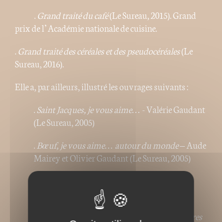
.
Grand traité du café
(Le Sureau, 2015). Grand
prix de l’Académie nationale de cuisine.
.
Grand traité des céréales et des pseudocéréales
(Le
Sureau, 2016).
Elle a, par ailleurs, illustré les ouvrages suivants :
.
Saint Jacques, je vous aime…
- Valérie Gaudant
(Le Sureau, 2005)
.
Bœuf, je vous aime… autour du monde
– Aude
Mairey et Olivier Gaudant (Le Sureau, 2005)
.
Huîtres je vous aime…
- Catherine Simon-
Goulletquer (Le Sureau, 2006)
.
Soupes je vous aime… originales et singulières