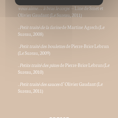
. Encornets, seiches, poulpes et vos cousins, je
vous aime… à bras le corps
– Line de Smet et
Olivier Gaudant (Le Sureau, 2011)
. Petit traité de la
farine
de Martine Agrech (Le
Sureau, 2008)
.Petit traité des
boulettes
de Pierre-Brice Lebrun
(Le Sureau, 2009)
. Petits traité des pâtes
de Pierre-Brice Lebrun (Le
Sureau, 2010)
. Petit traité des
sauces
d’Olivier Gaudant (Le
Sureau, 2011)