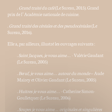
.
Grand traité du café
(Le Sureau, 2015). Grand
prix de l’Académie nationale de cuisine.
.
Grand traité des céréales et des pseudocéréales
(Le
Sureau, 2016).
Elle a, par ailleurs, illustré les ouvrages suivants :
.
Saint Jacques, je vous aime…
- Valérie Gaudant
(Le Sureau, 2005)
.
Bœuf, je vous aime… autour du monde
– Aude
Mairey et Olivier Gaudant (Le Sureau, 2005)
.
Huîtres je vous aime…
- Catherine Simon-
Goulletquer (Le Sureau, 2006)
.
Soupes je vous aime… originales et singulières