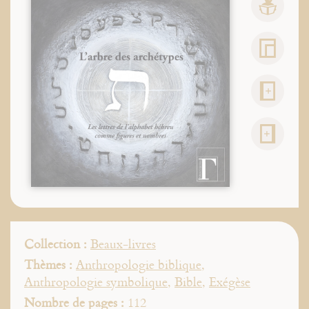
Collection :
Beaux-livres
Thèmes :
Anthropologie biblique
,
Anthropologie symbolique
,
Bible
,
Exégèse
Nombre de pages :
112