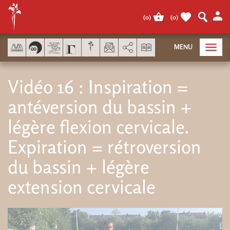
Panel de gestión de cookies
(
0
)
(
0
)
AddThis está deshabilitado.
MENU
Toggl
navig
Vidéo 16 : Inspiration =
antéversion du bassin +
légère flexion cervicale.
Expiration = rétroversion
du bassin + légère
extension cervicale