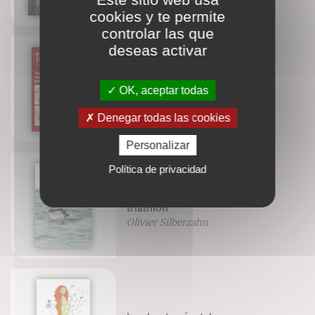
cookies y te permite
controlar las que
deseas activar
Topoguide du corps humain -
OK, aceptar todas
Troisième édition
Denegar todas las cookies
Personalizar
Política de privacidad
Nager en eaux libres et en
triathlon
Olivier Silberzahn