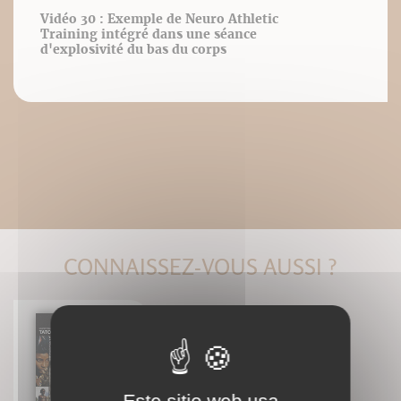
Vidéo 30 : Exemple de Neuro Athletic
Training intégré dans une séance
d'explosivité du bas du corps
CONNAISSEZ-VOUS AUSSI ?
El tatuaje por el mundo
Este sitio web usa