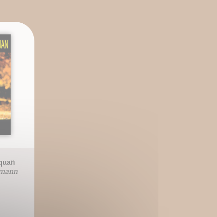
iquan
rmann