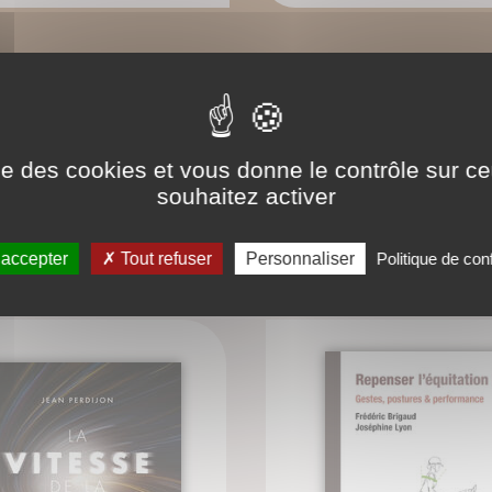
ise des cookies et vous donne le contrôle sur 
souhaitez activer
CONNAISSEZ-VOUS AUSSI ?
 accepter
Tout refuser
Personnaliser
Politique de conf