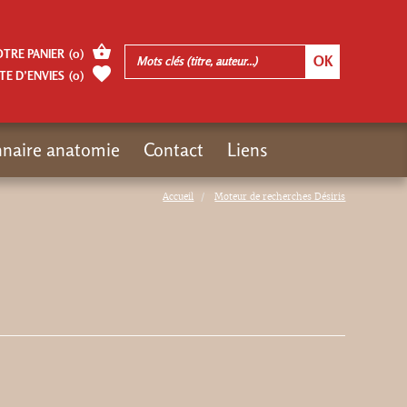
OTRE PANIER
(
0
)
TE D’ENVIES
(
0
)
nnaire anatomie
Contact
Liens
Accueil
Moteur de recherches Désiris