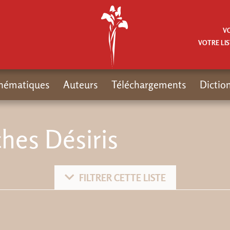
V
VOTRE LIS
hématiques
Auteurs
Téléchargements
Dictio
hes Désiris
FILTRER CETTE LISTE