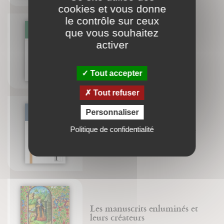
cookies et vous donne
le contrôle sur ceux
que vous souhaitez
Réflexions sur le travail
activer
Giles Decock
Robert Lutz
Tout accepter
Tout refuser
Personnaliser
La Parousie et sa spiritualité
Politique de confidentialité
Christian (Père) Wyler
Les manuscrits enluminés et
leurs créateurs