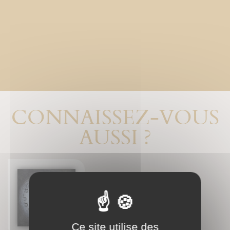
CONNAISSEZ-VOUS
AUSSI ?
L'arbre des archétypes
Jean-François Froger
Bernadette Main
Ce site utilise des