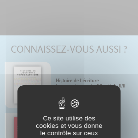
CONNAISSEZ-VOUS AUSSI ?
Histoire de l'écriture
typographique - Le XXe siècle II/II
Jacques André
Ce site utilise des
Histoire de l'écriture
cookies et vous donne
typographique - Intégrale
numérique
le contrôle sur ceux
Jacques André