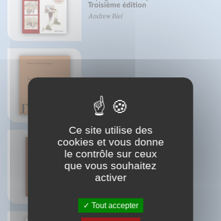
Troisième édition
Andrew Biel
Le Maître du Shabbat
Jean-François Froger
Ce site utilise des
cookies et vous donne
le contrôle sur ceux
que vous souhaitez
Petit traité du cognac
Françoise Barbin-Lécrevisse
activer
Tout accepter