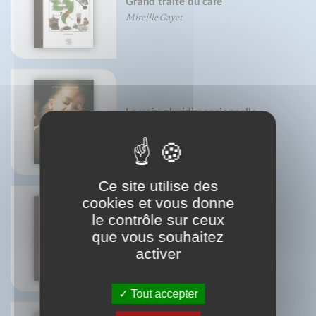
Grand traité du café
Mireille Gayet
La voix pluridimensionnelle
Cristina Cuomo
Dr Patrick Veret
Ce site utilise des
cookies et vous donne
le contrôle sur ceux
Repenser l'équitation
que vous souhaitez
Frédéric Brigaud
activer
Joséphine Lyon
Tout accepter