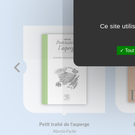
C
Ce site util
Tout
Petit traité de l'asperge
Martin Fache