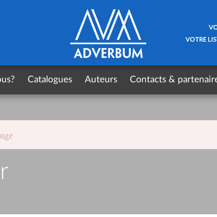
VO
VOTRE LIS
ous?
Catalogues
Auteurs
Contacts & partenair
page
r