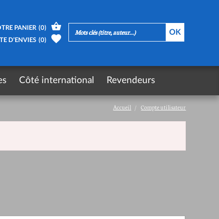
TRE PANIER
(
0
)
TE D’ENVIES
(
0
)
es
Côté international
Revendeurs
Accueil
Compte utilisateur