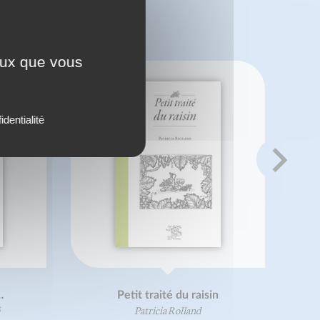
 ?
ceux que vous
identialité
…
Petit traité du raisin
Patricia Rolland