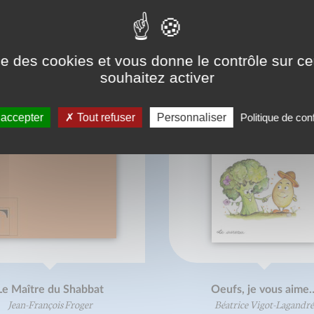
ONNAISSEZ-VOUS AUSSI
ise des cookies et vous donne le contrôle sur 
souhaitez activer
 accepter
Tout refuser
Personnaliser
Politique de conf
Le Maître du Shabbat
Oeufs, je vous aime
Jean-François Froger
Béatrice Vigot-Lagandré