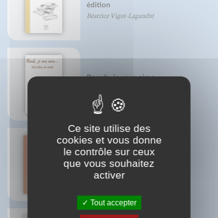
édition
Béatrice Vigot-Lagandré
Boeufs, je vous aime...
Olivier Gaudant
Aude Mairey
Ce site utilise des
cookies et vous donne
le contrôle sur ceux
que vous souhaitez
Tennis & neurotraining
Jérôme Gori
activer
Tout accepter