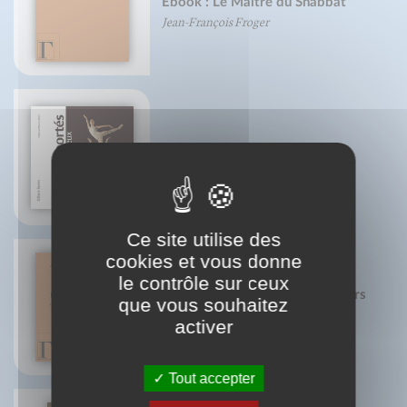
Ebook : Le Maître du Shabbat
Jean-François Froger
Grands portés de pas de deux
Gilbert Serres
Ce site utilise des
cookies et vous donne
le contrôle sur ceux
Edith Stein, dans les profondeurs
que vous souhaitez
de l'âme
activer
Amata Neyer
Tout accepter