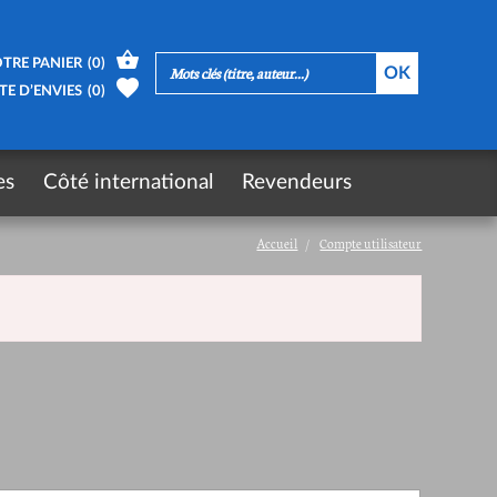
TRE PANIER
(
0
)
TE D’ENVIES
(
0
)
es
Côté international
Revendeurs
Accueil
Compte utilisateur