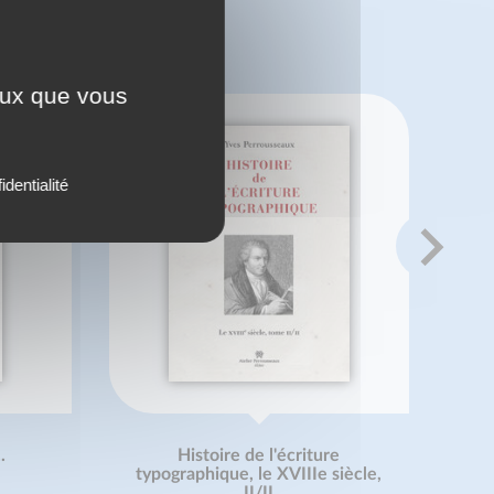
 ?
ceux que vous
identialité
.
Histoire de l'écriture
typographique, le XVIIIe siècle,
II/II