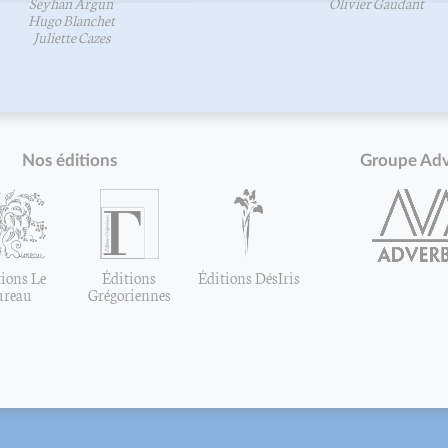
Seyhan Argun
Olivier Gaudant
Hugo Blanchet
Juliette Cazes
Nos éditions
Groupe Ad
ions Le
Éditions
Éditions DésIris
ureau
Grégoriennes