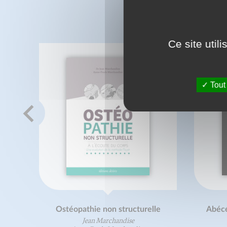
C
Ce site util
Tout
Ostéopathie non structurelle
Abécé
Jean Marchandise