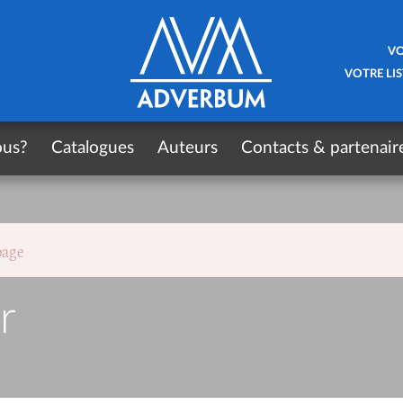
VO
VOTRE LIS
ous?
Catalogues
Auteurs
Contacts & partenair
page
r