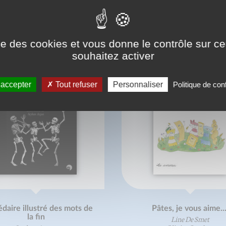
ONNAISSEZ-VOUS AUSSI
ise des cookies et vous donne le contrôle sur 
souhaitez activer
 accepter
Tout refuser
Personnaliser
Politique de conf
daire illustré des mots de
Pâtes, je vous aime...
la fin
Line De Smet