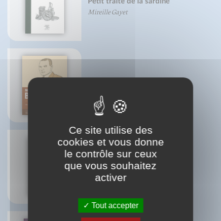
Petit traité de la sardine
Mireille Gayet
Morris Fuller Benton
Olivier Chariau
Ce site utilise des
cookies et vous donne
le contrôle sur ceux
que vous souhaitez
ePub : Les songes et les rêves
activer
Tout accepter