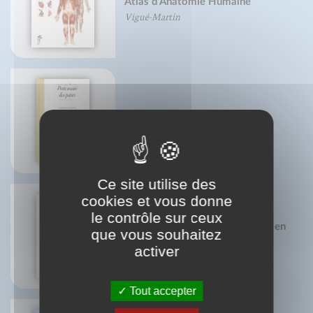
Atlas d'Anatomie Humaine
Vigué-Martin
Petit traité des pâtes
Pierre-Brice Lebrun
Ce site utilise des
cookies et vous donne
le contrôle sur ceux
Manuel pratique d'acupuncture en
que vous souhaitez
obstétrique
activer
Augusta Guiraud-Sobral
Tout accepter