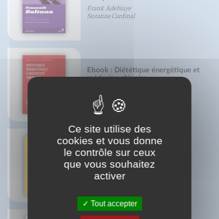
Frank Adebiaye
Suzanne Cardinal
Ebook : Diététique énergétique et
médecine chinoise
Dr. J.M. Eyssalet
Dr. G. Guillaume
Dr. Mach-Chieu
Ce site utilise des
cookies et vous donne
le contrôle sur ceux
que vous souhaitez
Lettrages et phylactères
Gaby Bazin
activer
Tout accepter