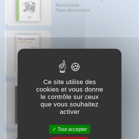
Martin Fache
Pierre-Brice Lebrun
Fleurs, je vous aime...
Mireille Gayet
Ce site utilise des
cookies et vous donne
le contrôle sur ceux
que vous souhaitez
La psycho-intégration
Georges Pegand
activer
Tout accepter