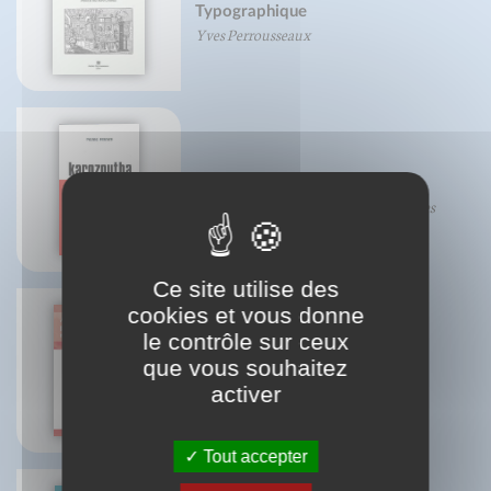
Typographique
Yves Perrousseaux
Karozoutha
Pierre Perrier de l'académie des sciences
Ce site utilise des
cookies et vous donne
le contrôle sur ceux
Anatomie pour le mouvement -
que vous souhaitez
Volume 2: Nouvelle édition
activer
Blandine Calais-Germain
Tout accepter