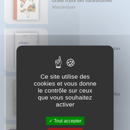
Grand traité des cucurbitacées
Mireille Gayet
Méditer le Rosaire avec les Saintes
Écritures
Ce site utilise des
cookies et vous donne
le contrôle sur ceux
Dictionnaire étymologique des îles
que vous souhaitez
françaises
activer
Claude Gantet
Tout accepter