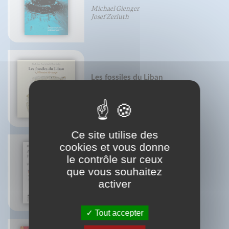
Michael Gienger
Josef Zerluth
Les fossiles du Liban
Pierre Abi Saad
Olivier Gaudant
Mireille Gayet
Ce site utilise des
cookies et vous donne
le contrôle sur ceux
que vous souhaitez
Atlas d'Anatomie Humaine
Vigué-Martin
activer
Tout accepter