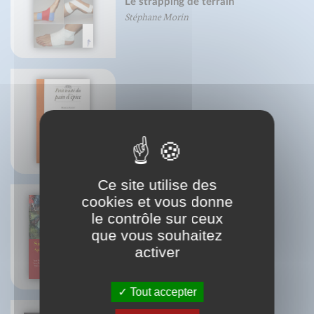
Le strapping de terrain
Stéphane Morin
Petit traité du pain d'épice
Mireille Gayet
Ce site utilise des
cookies et vous donne
le contrôle sur ceux
Sainte Marie-Madeleine
que vous souhaitez
Jean-François Froger
activer
Jean-Michel Sanchez
Tout accepter