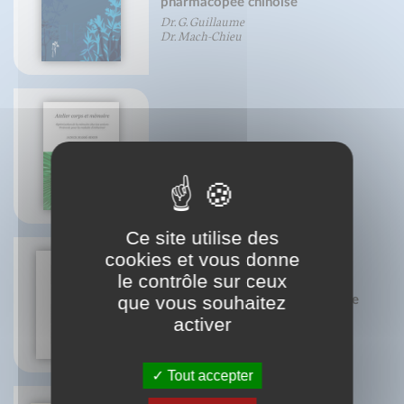
pharmacopée chinoise
Dr. G. Guillaume
Dr. Mach-Chieu
Atelier corps et mémoire
Janick Masse-Biron
Ce site utilise des
cookies et vous donne
le contrôle sur ceux
que vous souhaitez
Grand atlas d'anatomie humaine
Vigué-Martin
activer
Tout accepter