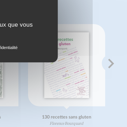
 ?
ceux que vous
identialité
s
130 recettes sans gluten
Florence Bourquard