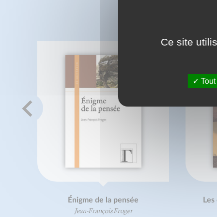
C
Ce site util
Tout
Énigme de la pensée
Les 
Jean-François Froger