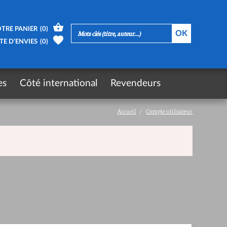
TRE PANIER
(
0
)
TE D’ENVIES
(
0
)
es
Côté international
Revendeurs
Accueil
Compte utilisateur