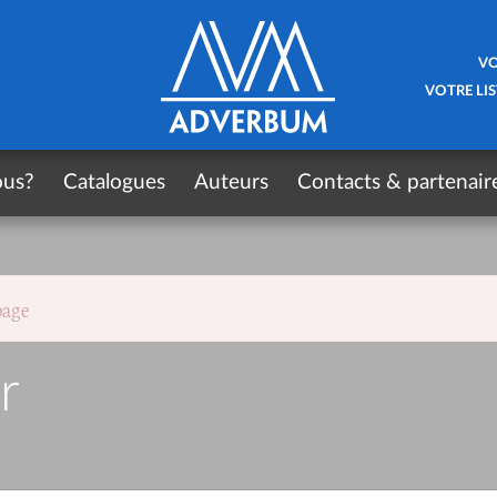
VO
VOTRE LIS
ous?
Catalogues
Auteurs
Contacts & partenair
page
r