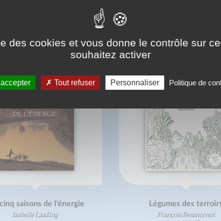
ONNAISSEZ-VOUS AUSSI
ise des cookies et vous donne le contrôle sur 
souhaitez activer
 accepter
Tout refuser
Personnaliser
Politique de conf
cinq saisons de l'énergie
Légumes des terroir
Isabelle Laading
François Besancenot