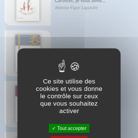
Carottes, je vous aime...
Béatrice Vigot-Lagandré
La Parousie et sa spiritualité
Christian (Père) Wyler
Ce site utilise des
cookies et vous donne
le contrôle sur ceux
que vous souhaitez
A Dieu le dimanche !
Hélène Bodenez
activer
Tout accepter