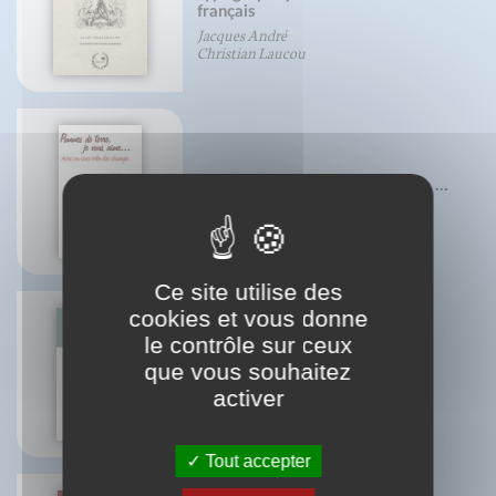
français
Jacques André
Christian Laucou
Pommes de terre, je vous aime ...
Daniel Pierre
Ce site utilise des
cookies et vous donne
le contrôle sur ceux
Six chemins pour connaître
que vous souhaitez
sagesse et intelligence
activer
Jean-François Froger
Tout accepter