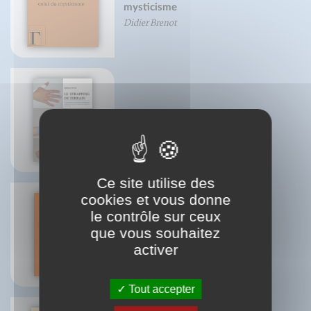
mysticisme
Didier Brenot
Le strapping de terrain
Stéphane Morin
Ce site utilise des
cookies et vous donne
le contrôle sur ceux
que vous souhaitez
Grand Traité des épices
Mireille Gayet
activer
Tout accepter