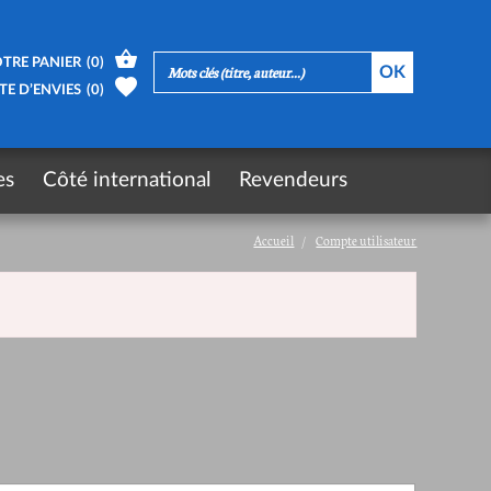
TRE PANIER
(
0
)
TE D’ENVIES
(
0
)
es
Côté international
Revendeurs
Accueil
Compte utilisateur