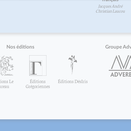
Jacques André
Christian Laucou
Nos éditions
Groupe Ad
ions Le
Éditions
Éditions DésIris
ureau
Grégoriennes