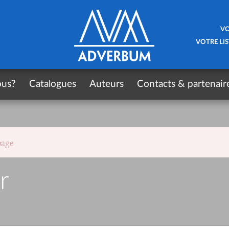
VO
VOTRE LIS
ous?
Catalogues
Auteurs
Contacts & partenair
page
r