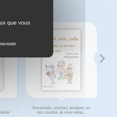
 ?
ceux que vous
identialité
e
Encornets, seiches, poulpes, et
siècle
vos cousins, je vous aime...