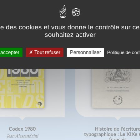
ONNAISSEZ-VOUS AUSSI
ise des cookies et vous donne le contrôle sur 
souhaitez activer
 accepter
Tout refuser
Personnaliser
Politique de conf
Codex 1980
Histoire de l'écritur
typographique : Le XIXe 
Jean Alessandrini
français