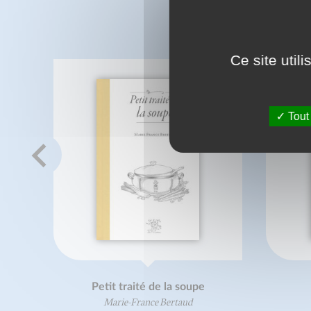
C
Ce site util
Tout
Petit traité de la soupe
Marie-France Bertaud