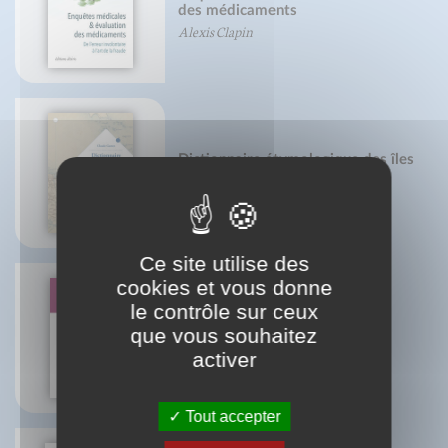
des médicaments
Alexis Clapin
Dictionnaire étymologique des îles
françaises
Claude Gantet
Ce site utilise des
cookies et vous donne
le contrôle sur ceux
que vous souhaitez
A Dieu le dimanche !
Hélène Bodenez
activer
Tout accepter