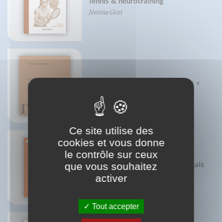
Tennis & neurotraining
Jérôme Gori
L'amour et les « poupées russes »
Claude Martingay
Ce site utilise des
cookies et vous donne
le contrôle sur ceux
que vous souhaitez
Noms de lieux de l'espace français
Pierre Gastal
activer
Tout accepter