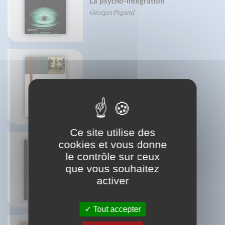
La psycho-intégration
Georges Pegand
D'un corps à l'autre
Père Jean-Claude Hanus
Ce site utilise des
cookies et vous donne
le contrôle sur ceux
Repenser l'équitation
que vous souhaitez
Frédéric Brigaud
activer
Joséphine Lyon
Tout accepter